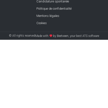
Candidature spontanée
Politique de confidentialité
Mentions légales
Cookies
© All rights reserved
Made with
by Beetween, your best ATS software